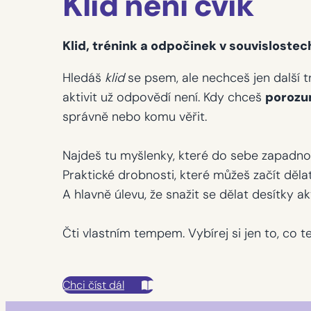
Klid není cvik
Klid, trénink a odpočinek v souvislostec
Hledáš
klid
se psem, ale nechceš jen další tr
aktivit už odpovědí není. Kdy chceš
porozu
správně nebo komu věřit.
Najdeš tu myšlenky, které do sebe zapadno
Praktické drobnosti, které můžeš začít děla
A hlavně úlevu, že snažit se dělat desítky akt
Čti vlastním tempem. Vybírej si jen to, co 
Chci číst dál