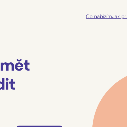
Co nabízím
Jak pr
umět
dit