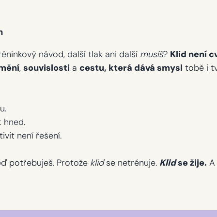
h
éninkový návod, další tlak ani další
musíš
?
Klid není c
mění
,
souvislosti
a
cestu, která dává smysl
tobě i t
u.
t hned.
ivit není řešení.
teď potřebuješ. Protože
klid
se netrénuje.
Klid
se žije.
A 