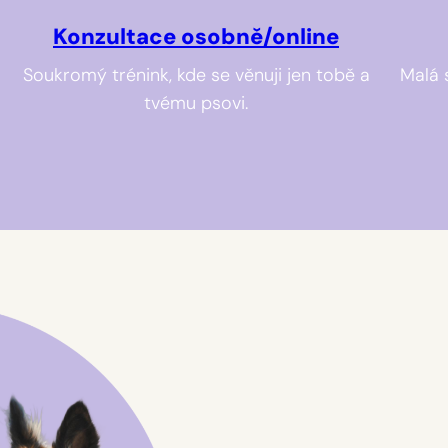
Konzultace osobně/online
Soukromý trénink, kde se věnuji jen tobě a
Malá 
tvému psovi.