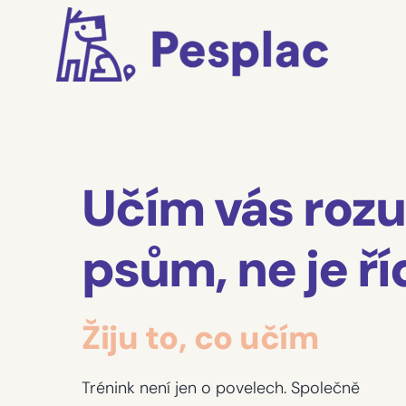
Učím vás roz
psům, ne je ří
Žiju to, co učím
Trénink není jen o povelech. Společně