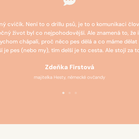
 cvičík. Není to o drillu psů, je to o komunikaci čl
ečný život byl co nejpohodovější. Ale znamená to, že 
abychom chápali, proč něco pes dělá a co máme dělat 
 je pes (nebo my), tím delší je to cesta. Ale stojí za t
Zdeňka Firstová
majitelka Hesty, německé ovčandy