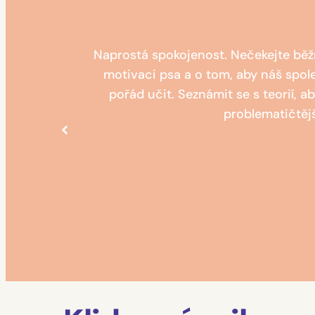
, o čem mluví.
Naprostá spokojenost. Nečekejte běžný
motivaci psa a o tom, aby náš spol
pořád učit. Seznámit se s teorií, 
problematičtější