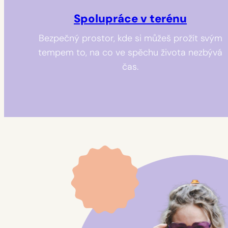
Spolupráce v terénu
Bezpečný prostor, kde si můžeš prožít svým
tempem to, na co ve spěchu života nezbývá
čas.