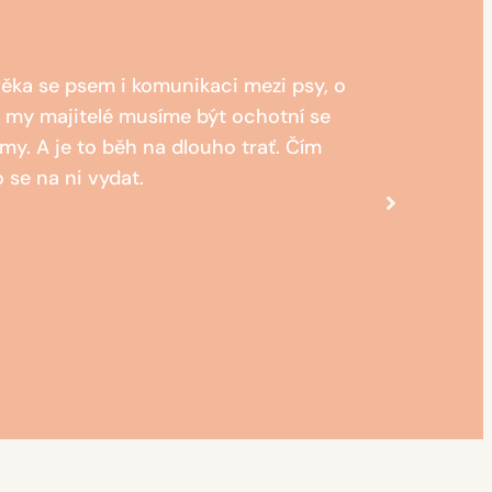
ověka se psem i komunikaci mezi psy, o
Napros
i my majitelé musíme být ochotní se
my. A je to běh na dlouho trať. Čím
o se na ni vydat.