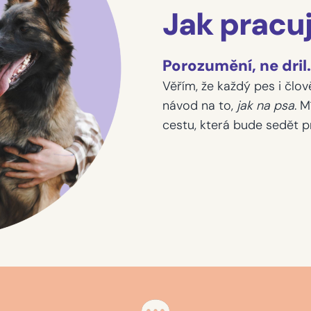
Jak pracu
Porozumění, ne dril
Věřím, že každý pes i člově
návod na to,
jak na psa
. 
cestu, která bude sedět 