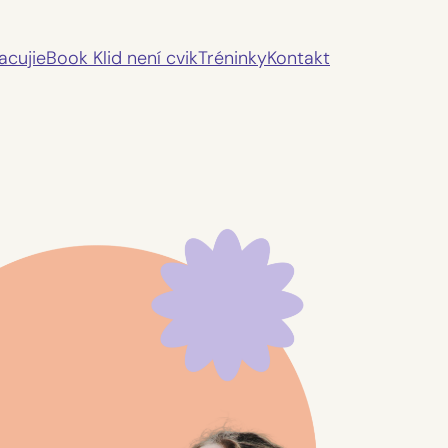
acuji
eBook Klid není cvik
Tréninky
Kontakt